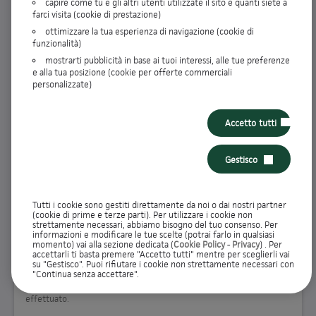
capire come tu e gli altri utenti utilizzate il sito e quanti siete a
farci visita (cookie di prestazione)
ENTRA
ottimizzare la tua esperienza di navigazione (cookie di
funzionalità)
RECUPERA DATI DI ACCESSO
mostrarti pubblicità in base ai tuoi interessi, alle tue preferenze
e alla tua posizione (cookie per offerte commerciali
personalizzate)
Non hai ancora effettuato la registrazione?
Accetto tutti
Iscriviti all'Area Clienti per visualizzare i dettagli dei tuoi prodotti e
gestire tutte le operazioni direttamente online. Potrai inoltre
Gestisco
controllare lo stato delle tue pratiche
Tutti i cookie sono gestiti direttamente da noi o dai nostri partner
REGISTRATI
(cookie di prime e terze parti). Per utilizzare i cookie non
strettamente necessari, abbiamo bisogno del tuo consenso. Per
informazioni e modificare le tue scelte (potrai farlo in qualsiasi
momento) vai alla sezione dedicata (
Cookie Policy
-
Privacy
) . Per
accettarli ti basta premere "Accetto tutti" mentre per sceglierli vai
Richieste in valutazione
su "Gestisco". Puoi rifiutare i cookie non strettamente necessari con
"Continua senza accettare".
Controlla lo stato delle tue pratiche e completa le richieste che hai
effettuato.