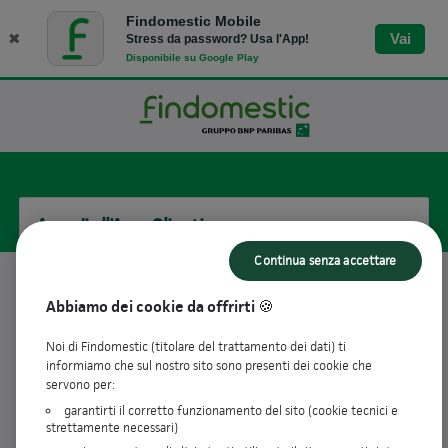
Findomestic Mobile
✖
Vai
Stress da password? Usa l'App!
Disponibile su Google Play
Accedi all'Area Clienti
Continua senza accettare
Username
Abbiamo dei cookie da offrirti 🍪
Noi di Findomestic (titolare del trattamento dei dati) ti
informiamo che sul nostro sito sono presenti dei cookie che
visibility_off
Password
servono per:
garantirti il corretto funzionamento del sito (cookie tecnici e
strettamente necessari)