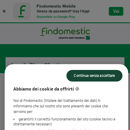
Findomestic Mobile
✖
Vai
Stress da password? Usa l'App!
Disponibile su Google Play
Accedi all'Area Clienti
Continua senza accettare
Username
Abbiamo dei cookie da offrirti 🍪
Noi di Findomestic (titolare del trattamento dei dati) ti
informiamo che sul nostro sito sono presenti dei cookie che
visibility_off
Password
servono per:
garantirti il corretto funzionamento del sito (cookie tecnici e
strettamente necessari)