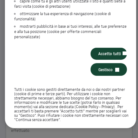
capire come tu e gli altri utenti utilizzate il sito e quanti siete a
farci visita (cookie di prestazione)
ENTRA
ottimizzare la tua esperienza di navigazione (cookie di
funzionalità)
RECUPERA DATI DI ACCESSO
mostrarti pubblicità in base ai tuoi interessi, alle tue preferenze
e alla tua posizione (cookie per offerte commerciali
personalizzate)
Non hai ancora effettuato la registrazione?
Accetto tutti
Iscriviti all'Area Clienti per visualizzare i dettagli dei tuoi prodotti e
gestire tutte le operazioni direttamente online. Potrai inoltre
Gestisco
controllare lo stato delle tue pratiche
Tutti i cookie sono gestiti direttamente da noi o dai nostri partner
REGISTRATI
(cookie di prime e terze parti). Per utilizzare i cookie non
strettamente necessari, abbiamo bisogno del tuo consenso. Per
informazioni e modificare le tue scelte (potrai farlo in qualsiasi
momento) vai alla sezione dedicata (
Cookie Policy
-
Privacy
) . Per
accettarli ti basta premere "Accetto tutti" mentre per sceglierli vai
Richieste in valutazione
su "Gestisco". Puoi rifiutare i cookie non strettamente necessari con
"Continua senza accettare".
Controlla lo stato delle tue pratiche e completa le richieste che hai
effettuato.