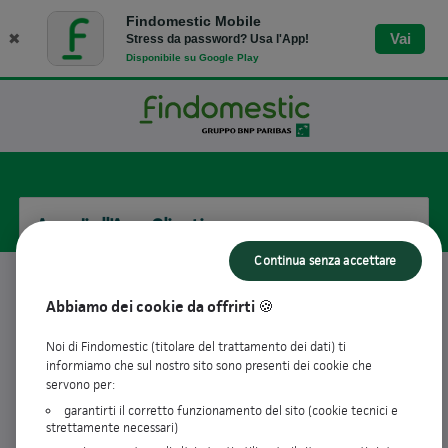
Findomestic Mobile
✖
Vai
Stress da password? Usa l'App!
Disponibile su Google Play
Accedi all'Area Clienti
Continua senza accettare
Username
Abbiamo dei cookie da offrirti 🍪
Noi di Findomestic (titolare del trattamento dei dati) ti
informiamo che sul nostro sito sono presenti dei cookie che
visibility_off
Password
servono per:
garantirti il corretto funzionamento del sito (cookie tecnici e
strettamente necessari)