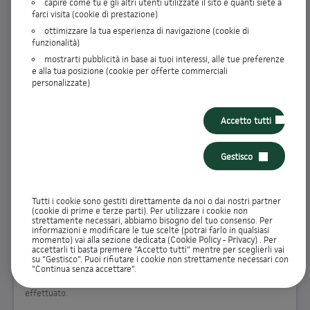
capire come tu e gli altri utenti utilizzate il sito e quanti siete a
farci visita (cookie di prestazione)
ENTRA
ottimizzare la tua esperienza di navigazione (cookie di
funzionalità)
RECUPERA DATI DI ACCESSO
mostrarti pubblicità in base ai tuoi interessi, alle tue preferenze
e alla tua posizione (cookie per offerte commerciali
personalizzate)
Non hai ancora effettuato la registrazione?
Accetto tutti
Iscriviti all'Area Clienti per visualizzare i dettagli dei tuoi prodotti e
gestire tutte le operazioni direttamente online. Potrai inoltre
Gestisco
controllare lo stato delle tue pratiche
Tutti i cookie sono gestiti direttamente da noi o dai nostri partner
REGISTRATI
(cookie di prime e terze parti). Per utilizzare i cookie non
strettamente necessari, abbiamo bisogno del tuo consenso. Per
informazioni e modificare le tue scelte (potrai farlo in qualsiasi
momento) vai alla sezione dedicata (
Cookie Policy
-
Privacy
) . Per
accettarli ti basta premere "Accetto tutti" mentre per sceglierli vai
Richieste in valutazione
su "Gestisco". Puoi rifiutare i cookie non strettamente necessari con
"Continua senza accettare".
Controlla lo stato delle tue pratiche e completa le richieste che hai
effettuato.