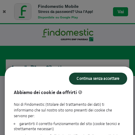
Findomestic Mobile
✖
Vai
Stress da password? Usa l'App!
Disponibile su Google Play
Accedi all'Area Clienti
Continua senza accettare
Username
Abbiamo dei cookie da offrirti 🍪
Noi di Findomestic (titolare del trattamento dei dati) ti
informiamo che sul nostro sito sono presenti dei cookie che
visibility_off
Password
servono per:
garantirti il corretto funzionamento del sito (cookie tecnici e
strettamente necessari)