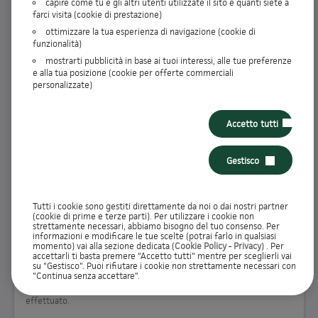
capire come tu e gli altri utenti utilizzate il sito e quanti siete a
farci visita (cookie di prestazione)
ENTRA
ottimizzare la tua esperienza di navigazione (cookie di
funzionalità)
RECUPERA DATI DI ACCESSO
mostrarti pubblicità in base ai tuoi interessi, alle tue preferenze
e alla tua posizione (cookie per offerte commerciali
personalizzate)
Non hai ancora effettuato la registrazione?
Accetto tutti
Iscriviti all'Area Clienti per visualizzare i dettagli dei tuoi prodotti e
gestire tutte le operazioni direttamente online. Potrai inoltre
Gestisco
controllare lo stato delle tue pratiche
Tutti i cookie sono gestiti direttamente da noi o dai nostri partner
REGISTRATI
(cookie di prime e terze parti). Per utilizzare i cookie non
strettamente necessari, abbiamo bisogno del tuo consenso. Per
informazioni e modificare le tue scelte (potrai farlo in qualsiasi
momento) vai alla sezione dedicata (
Cookie Policy
-
Privacy
) . Per
accettarli ti basta premere "Accetto tutti" mentre per sceglierli vai
Richieste in valutazione
su "Gestisco". Puoi rifiutare i cookie non strettamente necessari con
"Continua senza accettare".
Controlla lo stato delle tue pratiche e completa le richieste che hai
effettuato.