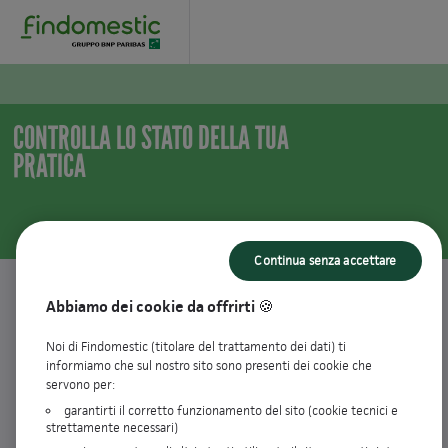
CONTROLLA LO STATO DELLA TUA
PRATICA
Continua senza accettare
Controlla lo stato della pratica
Abbiamo dei cookie da offrirti 🍪
Aggiungi lamiarichiesta.it alla schermata Home: avrai la praticità di
Noi di Findomestic (titolare del trattamento dei dati) ti
un’app senza fare nessun download.
informiamo che sul nostro sito sono presenti dei cookie che
servono per:
garantirti il corretto funzionamento del sito (cookie tecnici e
Accedi per vedere le tue richieste in
strettamente necessari)