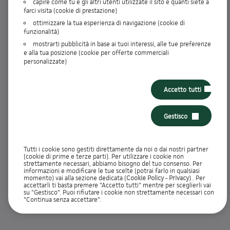
valutazione
capire come tu e gli altri utenti utilizzate il sito e quanti siete a
farci visita (cookie di prestazione)
ottimizzare la tua esperienza di navigazione (cookie di
funzionalità)
Codice Fiscale
mostrarti pubblicità in base ai tuoi interessi, alle tue preferenze
e alla tua posizione (cookie per offerte commerciali
personalizzate)
CONFERMA
Accetto tutti
Gestisco
Findomestic Banca SpA
. P.Iva 03562770481
|
|
|
|
|
Dati Societari
Trasparenza
Privacy
Sicurezza
Cookie
Codice di
Tutti i cookie sono gestiti direttamente da noi o dai nostri partner
|
|
Condotta
Condizioni Assicurative
Preferenze cookie: solo
(cookie di prime e terze parti). Per utilizzare i cookie non
strettamente necessari, abbiamo bisogno del tuo consenso. Per
|
necessari
Accessibilità
informazioni e modificare le tue scelte (potrai farlo in qualsiasi
momento) vai alla sezione dedicata (
Cookie Policy
-
Privacy
) . Per
accettarli ti basta premere "Accetto tutti" mentre per sceglierli vai
su "Gestisco". Puoi rifiutare i cookie non strettamente necessari con
"Continua senza accettare".